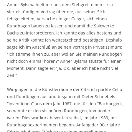
Anner Bylsma hielt mir aus dem Stehgreif einen circa
viertelstündigen Vortrag über die, aus seiner Sicht
fehlgeleiteten, Versuche einiger Geiger, sich einen
Rundbogen bauen zu lassen und damit die Solowerke
Bachs zu interpretieren. Ich kannte das alles bestens und
seine Kritik konnte ich weitestgehend bestätigen. Deshalb
sagte ich im Anschluß an seinen Vortrag in Privatissimum:
“Ich stimme Ihnen zu, aber wollen Sie meinen Rundbogen
nicht doch einmal hören?” Anner Bylsma stutzte für einen
Moment. Dann sagte er: “Ja, OK, aber ich habe nicht viel
Zeit.”
Wir gingen in die Künstlerräume der Cité, ich packte Cello
und Rundbogen aus und begann mit Dieter Schnebels
“Inventionen” aus dem Jahr 1987, die für den “Bachbogen”,
so nannte er den visionären Rundbogen, komponiert
waren. Dies war kurz bevor ich selbst, im Jahr 1989, mit
Rundbogenexperimenten begann. Anfang der 90er Jahre
führte ich dieses Stück nach seinen Vorstellungen