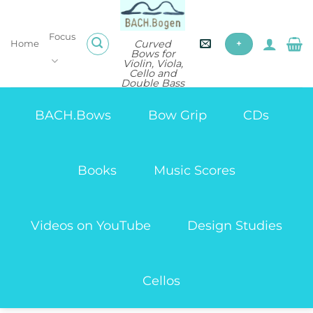
Skip
to
Focus
content
Curved
Home
+
Bows for
Violin, Viola,
Cello and
Double Bass
BACH.Bows
Bow Grip
CDs
Books
Music Scores
Videos on YouTube
Design Studies
Cellos