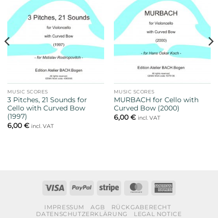
MUSIC SCORES
MUSIC SCORES
3 Pitches, 21 Sounds for
MURBACH for Cello with
Cello with Curved Bow
Curved Bow (2000)
(1997)
6,00
€
incl. VAT
6,00
€
incl. VAT
Visa
PayPal
Stripe
MasterCard
American
Express
IMPRESSUM
AGB
RÜCKGABERECHT
DATENSCHUTZERKLÄRUNG
LEGAL NOTICE