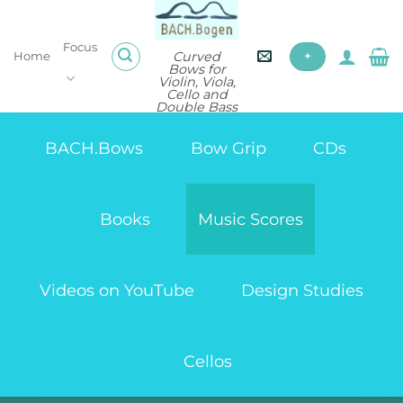
Skip
to
Focus
content
Curved
Home
+
Bows for
Violin, Viola,
Cello and
Double Bass
BACH.Bows
Bow Grip
CDs
Books
Music Scores
Videos on YouTube
Design Studies
Cellos