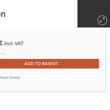
€
incl. VAT
Capriccio 1828 Transcription for Cello with Curved Bow (2004) q
ADD TO BASKET
Music Scores