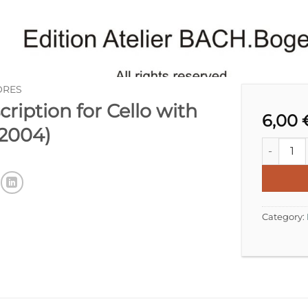
ORES
ription for Cello with
6,00
2004)
Paganini 
Category: