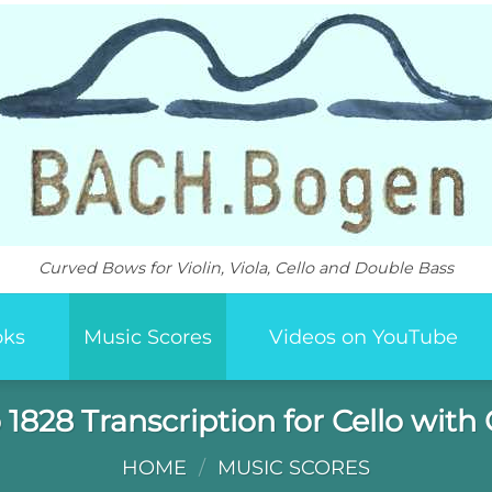
Curved Bows for Violin, Viola, Cello and Double Bass
oks
Music Scores
Videos on YouTube
 1828 Transcription for Cello wit
HOME
/
MUSIC SCORES