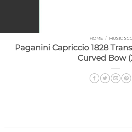
HOME
/
MUSIC SC
Paganini Capriccio 1828 Transc
Curved Bow (