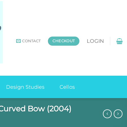
LOGIN
CONTACT
CHECKOUT
Design Studies
Cellos
h Curved Bow (2004)