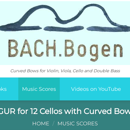
Curved Bows for Violin, Viola, Cello and Double Bass
oks
Music Scores
Videos on YouTube
 for 12 Cellos with Curved Bow
HOME
/
MUSIC SCORES