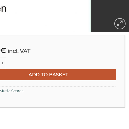
0
€
incl. VAT
ÜGUR for 12 Cellos with Curved Bows (2000/2004) quantity
ADD TO BASKET
Music Scores