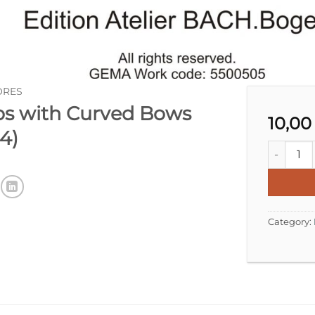
ORES
s with Curved Bows
10,0
4)
NURHAUFF
Category: