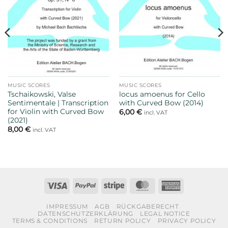
MUSIC SCORES
MUSIC SCORES
Tschaikowski, Valse
locus amoenus for Cello
Sentimentale | Transcription
with Curved Bow (2014)
for Violin with Curved Bow
6,00
€
incl. VAT
(2021)
8,00
€
incl. VAT
Visa
PayPal
Stripe
MasterCard
American
Express
IMPRESSUM
AGB
RÜCKGABERECHT
DATENSCHUTZERKLÄRUNG
LEGAL NOTICE
TERMS & CONDITIONS
RETURN POLICY
PRIVACY POLICY
SHIPPING