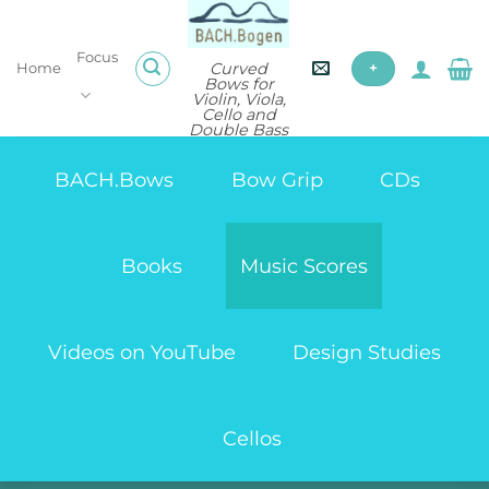
Skip
to
Focus
content
Curved
Home
+
Bows for
Violin, Viola,
Cello and
Double Bass
BACH.Bows
Bow Grip
CDs
Books
Music Scores
Videos on YouTube
Design Studies
Cellos