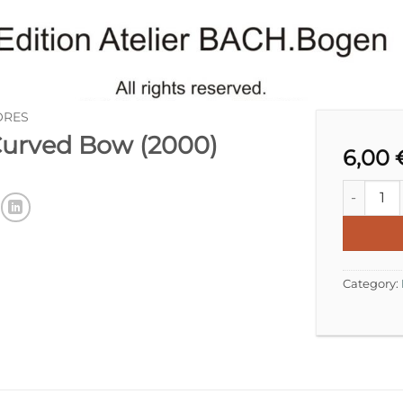
ORES
Curved Bow (2000)
6,00
MURBACH 
Category: