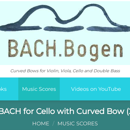
Curved Bows for Violin, Viola, Cello and Double Bass
oks
Music Scores
Videos on YouTube
ACH for Cello with Curved Bow (
HOME
/
MUSIC SCORES